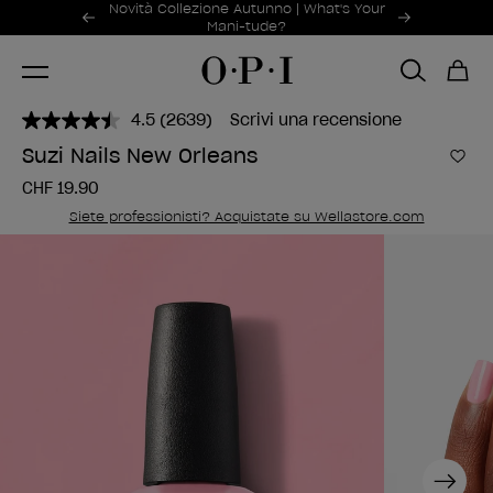
Offerte promozionali
Novità Collezione Autunno | What's Your
Item 1 of 2
Mani-tude?
4.5
(2639)
Scrivi una recensione
Leggi
2639
Suzi Nails New Orleans
recensioni.
Aggi
Stesso
CHF 19.90
link
alla
Siete professionisti? Acquistate su Wellastore.com
pagina.
Next