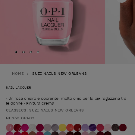
Skip to slide
Skip to slide
Skip to slide
Skip to slide
1
2
3
4
HOME
SUZI NAILS NEW ORLEANS
NAIL LACQUER
• Un rosa chiaro e coprente, molto chic per la più ragazzina tra
le donne • Finitura crema
CLASSICS: SUZI NAILS NEW ORLEANS
Forma del prodotto
NLN53 OPACO