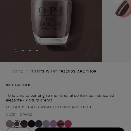
Skip to slide
Skip to slide
Skip to slide
Skip to slide
1
2
3
4
HOME
THAT'S WHAT FRIENDS ARE THOR
NAIL LACQUER
• Uno smalto per unghie marrone, al contempo intenso ed
elegante • Finitura crema
ICELAND: THAT'S WHAT FRIENDS ARE THOR
Forma del prodotto
NLI54 OPACO
Valore