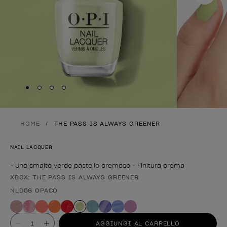
Skip to slide
Skip to slide
Skip to slide
Skip to slide
1
2
3
4
HOME
THE PASS IS ALWAYS GREENER
NAIL LACQUER
- Uno smalto verde pastello cremoso - Finitura crema
XBOX: THE PASS IS ALWAYS GREENER
Forma del prodotto
NLD56 OPACO
Valore
AGGIUNGI AL CARRELLO