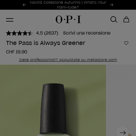
Offerte promozionali
Novità Collezione Autunno | What's Your
Item 1 of 2
Mani-tude?
4.5
(2637)
Scrivi una recensione
Leggi
2637
The Pass is Always Greener
recensioni.
Aggi
Stesso
CHF 19.90
link
alla
Siete professionisti? Acquistate su Wellastore.com
pagina.
Next