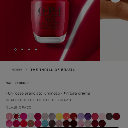
Skip to slide
Skip to slide
Skip to slide
Skip to slide
1
2
3
4
HOME
THE THRILL OF BRAZIL
NAIL LACQUER
• Un rosso aranciato luminoso • Finitura crema
CLASSICS: THE THRILL OF BRAZIL
Forma del prodotto
NLA16 OPACO