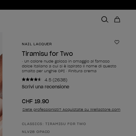
NAIL LACQUER
Aggiungi
Tiramisu for Two
• Un colore nude goloso in omaggio al famoso
dolce italiano a cui si è ispirato il nome di questo
smalto per unghie OPI • Finitura crema
4.5
(2638)
Leggi
2638
Scrivi una recensione
recensioni.
Stesso
CHF 19.90
link
alla
Siete professionisti? Acquistate su Wellastore.com
pagina.
CLASSICS: TIRAMISU FOR TWO
Forma del prodotto
NLV28 OPACO