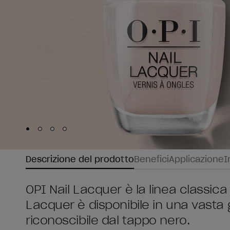
Skip to slide
Skip to slide
Skip to slide
Skip to slide
1
2
3
4
Descrizione del prodotto
Benefici
Applicazione
I
OPI Nail Lacquer è la linea classica 
Lacquer è disponibile in una vasta
riconoscibile dal tappo nero.