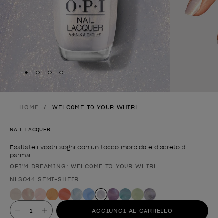
Skip to slide
Skip to slide
Skip to slide
Skip to slide
1
2
3
4
HOME
WELCOME TO YOUR WHIRL
NAIL LACQUER
Esaltate i vostri sogni con un tocco morbido e discreto di
parma.
OPI'M DREAMING: WELCOME TO YOUR WHIRL
Forma del prodotto
NLS044 SEMI-SHEER
Valore
AGGIUNGI AL CARRELLO