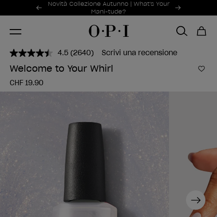
Offerte promozionali
Novità Collezione Autunno | What's Your
Item 1 of 2
Mani-tude?
4.5
(2640)
Scrivi una recensione
Leggi
2640
Welcome to Your Whirl
recensioni.
Aggi
Stesso
CHF 19.90
link
alla
pagina.
Next