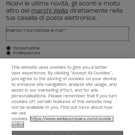
Ricevi le ultime novità, gli sconti e molto
altro dei
marchi Wella
direttamente nella
tua casella di posta elettronica.
Inserisci il tuo indirizzo e-mail *
Tipo di cliente
Consumatore
Professionista
ISCRIVIMI
This website uses cookies to give you a better
user experience. By clicking “Accept All Cookies”,
Informazioni per i clienti
you agree to the storing of cookies on your device
to enhance site navigation, analyze site usage, and
OPI & voi
assist in our marketing effort, and for ads
personalisations. Please remember that if you turn
cookies off, certain features of this website may
not be available to you. Find out more about how
we use
cookies.
https://www.wellacompany.com/cookie-
instagram
facebook
policy