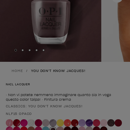
Skip to slide
Skip to slide
Skip to slide
Skip to slide
Skip to slide
1
2
3
4
5
HOME
YOU DON'T KNOW JACQUES!
NAIL LACQUER
• Non vi potete nemmeno immaginare quanto sia in voga
questo color talpa! • Finitura crema
CLASSICS: YOU DON'T KNOW JACQUES!
Forma del prodotto
NLF15 OPACO