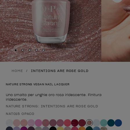
Skip to slide
Skip to slide
Skip to slide
Skip to slide
Skip to slide
1
2
3
4
5
HOME
INTENTIONS ARE ROSE GOLD
NATURE STRONG VEGAN NAIL LACQUER
Uno smalto per unghie oro rosa iridescente. Finitura
iridescente.
NATURE STRONG: INTENTIONS ARE ROSE GOLD
Forma del prodotto
NAT015 OPACO