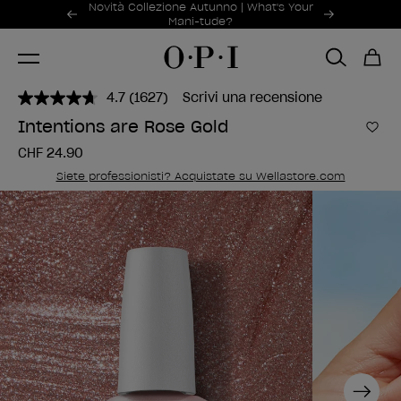
Offerte promozionali
Novità Collezione Autunno | What's Your
Item 1 of 2
Mani-tude?
4.7
(1627)
Scrivi una recensione
Leggi
1627
Intentions are Rose Gold
recensioni.
Aggi
Stesso
CHF 24.90
link
alla
Siete professionisti? Acquistate su Wellastore.com
pagina.
Next