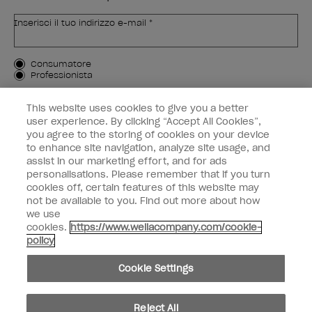
Inserisci il tuo indirizzo e-mail *
Tipo di cliente
Consumatore
Professionista
ISCRIVIMI
This website uses cookies to give you a better
user experience. By clicking “Accept All Cookies”,
Informazioni per i clienti
you agree to the storing of cookies on your device
to enhance site navigation, analyze site usage, and
OPI & voi
assist in our marketing effort, and for ads
personalisations. Please remember that if you turn
cookies off, certain features of this website may
not be available to you. Find out more about how
we use
cookies.
https://www.wellacompany.com/cookie-
instagram
facebook
policy
Impostazioni dei cookie
Cookie Settings
Copyright 2026, Wella Operations US LLC. Tutti i diritti riservati.
Reject All