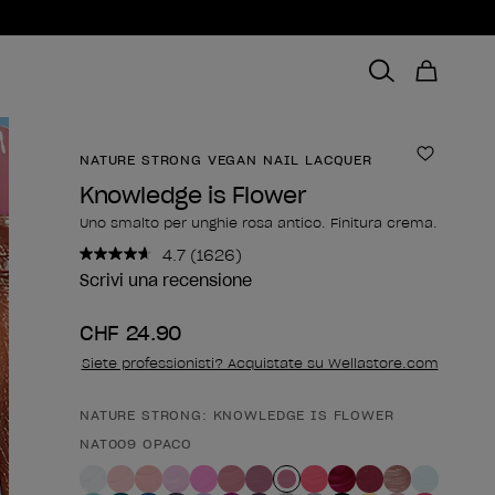
NATURE STRONG VEGAN NAIL LACQUER
Aggiungi
Knowledge is Flower
Uno smalto per unghie rosa antico. Finitura crema.
4.7
(1626)
Leggi
1626
Scrivi una recensione
recensioni.
Stesso
CHF 24.90
link
alla
Siete professionisti? Acquistate su Wellastore.com
pagina.
NATURE STRONG: KNOWLEDGE IS FLOWER
Forma del prodotto
NAT009 OPACO