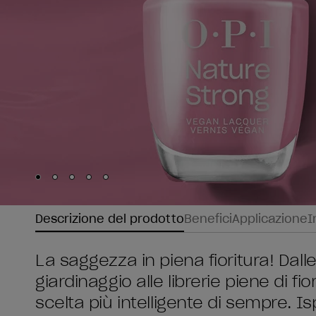
Skip to slide
Skip to slide
Skip to slide
Skip to slide
Skip to slide
1
2
3
4
5
Descrizione del prodotto
Benefici
Applicazione
I
La saggezza in piena fioritura! Dal
giardinaggio alle librerie piene di f
scelta più intelligente di sempre. Is