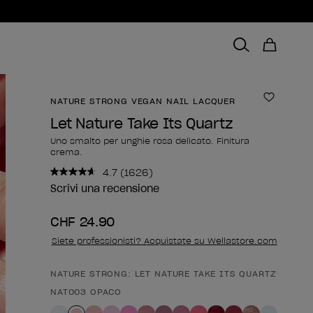
NATURE STRONG VEGAN NAIL LACQUER
Aggiungi
Let Nature Take Its Quartz
Uno smalto per unghie rosa delicato. Finitura
crema.
4.7
(1626)
Leggi
1626
Scrivi una recensione
recensioni.
Stesso
CHF 24.90
link
alla
Siete professionisti? Acquistate su Wellastore.com
pagina.
NATURE STRONG: LET NATURE TAKE ITS QUARTZ
Forma del prodotto
NAT003 OPACO