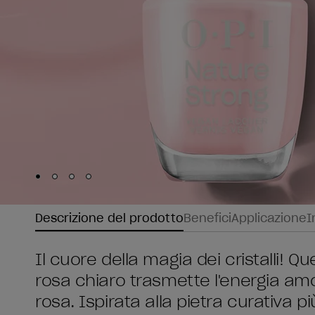
Skip to slide
Skip to slide
Skip to slide
Skip to slide
1
2
3
4
Descrizione del prodotto
Benefici
Applicazione
I
Il cuore della magia dei cristalli! 
rosa chiaro trasmette l'energia am
rosa. Ispirata alla pietra curativa 