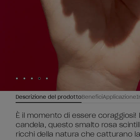
Skip to slide
Skip to slide
Skip to slide
Skip to slide
Skip to slide
1
2
3
4
5
Descrizione del prodotto
Benefici
Applicazione
I
È il momento di essere coraggiosi! D
candela, questo smalto rosa scintilla
ricchi della natura che catturano l