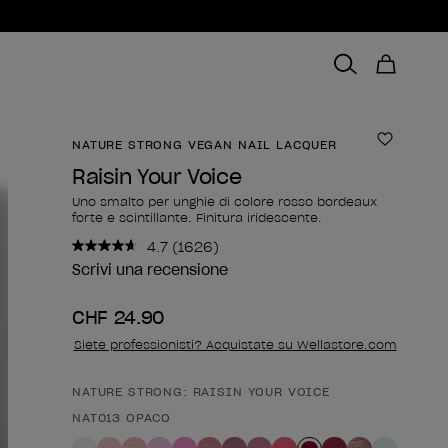
NATURE STRONG VEGAN NAIL LACQUER
Aggiungi
Raisin Your Voice
Uno smalto per unghie di colore rosso bordeaux
forte e scintillante. Finitura iridescente.
4.7
(1626)
Leggi
1626
Scrivi una recensione
recensioni.
Stesso
CHF 24.90
link
alla
Siete professionisti? Acquistate su Wellastore.com
pagina.
NATURE STRONG: RAISIN YOUR VOICE
Forma del prodotto
NAT013 OPACO