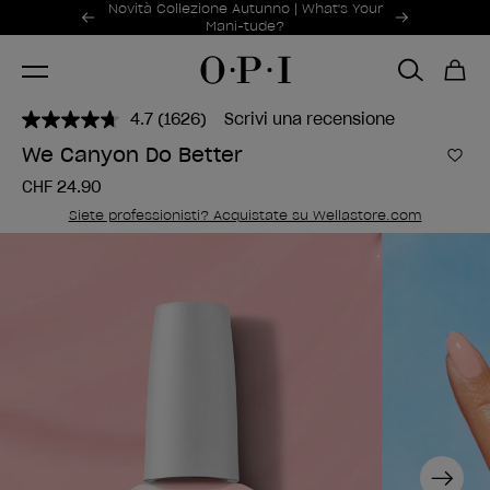
Offerte promozionali
Novità Collezione Autunno | What's Your
Item 1 of 2
Mani-tude?
4.7
(1626)
Scrivi una recensione
Leggi
1626
We Canyon Do Better
recensioni.
Aggi
Stesso
CHF 24.90
link
alla
Siete professionisti? Acquistate su Wellastore.com
pagina.
Next