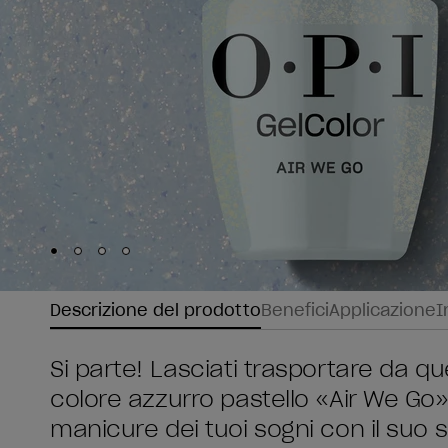
Skip to slide
Skip to slide
Skip to slide
Skip to slide
1
2
3
4
Descrizione del prodotto
Benefici
Applicazione
I
Si parte! Lasciati trasportare da q
colore azzurro pastello «Air We Go»,
manicure dei tuoi sogni con il suo sc