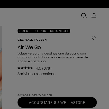
SOLO PER I PROFESSIONISTI
GEL NAIL POLISH
Aggiungi
Air We Go
Volate verso una destinazione da sogno con
orizzonti morbidi come questo azzurro-verde
arioso e cristallino.
4.5
(376)
Leggi
376
Scrivi una recensione
recensioni.
Stesso
link
alla
Forma del prodotto
pagina.
GCS042 SEMI-SHEER
ACQUISTARE SU WELLASTORE