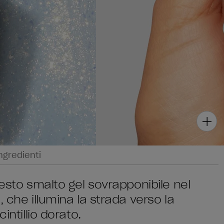
ngredienti
uesto smalto gel sovrapponibile nel
 che illumina la strada verso la
intillio dorato.