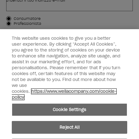
Inserisci il tuo indirizzo e-mail *
Tipo di cliente
Consumatore
Professionista
ISCRIVIMI
This website uses cookies to give you a better
user experience. By clicking “Accept All Cookies”,
Informazioni per i clienti
you agree to the storing of cookies on your device
to enhance site navigation, analyze site usage, and
OPI & voi
assist in our marketing effort, and for ads
personalisations. Please remember that if you turn
cookies off, certain features of this website may
not be available to you. Find out more about how
we use
cookies.
https://www.wellacompany.com/cookie-
instagram
facebook
policy
Impostazioni dei cookie
Cookie Settings
Copyright 2026, Wella Operations US LLC. Tutti i diritti riservati.
Reject All