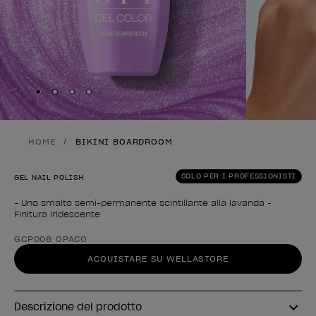
Skip to slide
Skip to slide
Skip to slide
Skip to slide
1
2
3
4
HOME
BIKINI BOARDROOM
SOLO PER I PROFESSIONISTI
GEL NAIL POLISH
- Uno smalto semi-permanente scintillante alla lavanda -
Finitura iridescente
Forma del prodotto
GCP006 OPACO
ACQUISTARE SU WELLASTORE
Descrizione del prodotto