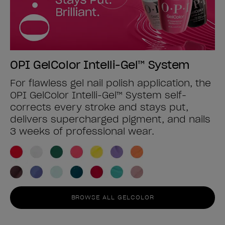
OPI GelColor Intelli-Gel™ System
For flawless gel nail polish application, the
OPI GelColor Intelli-Gel™ System self-
corrects every stroke and stays put,
delivers supercharged pigment, and nails
3 weeks of professional wear.
BROWSE ALL GELCOLOR