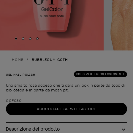
Skip to slide
Skip to slide
Skip to slide
Skip to slide
1
2
3
4
HOME
BUBBLEGUM GOTH
SOLO PER I PROFESSIONISTI
GEL NAIL POLISH
Uno smalto rosa acceso che ti darà un look in parte da topo di
biblioteca e in parte da mosh pit.
Forma del prodotto
GCF030
ACQUISTARE SU WELLASTORE
Descrizione del prodotto