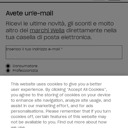
Avete un'e-mail
Ricevi le ultime novità, gli sconti e molto
altro dei
marchi Wella
direttamente nella
tua casella di posta elettronica.
Inserisci il tuo indirizzo e-mail *
Tipo di cliente
Consumatore
Professionista
ISCRIVIMI
This website uses cookies to give you a better
user experience. By clicking “Accept All Cookies”,
Informazioni per i clienti
you agree to the storing of cookies on your device
to enhance site navigation, analyze site usage, and
OPI & voi
assist in our marketing effort, and for ads
personalisations. Please remember that if you turn
cookies off, certain features of this website may
not be available to you. Find out more about how
we use