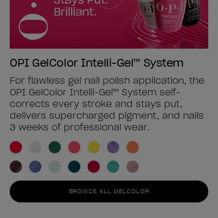
OPI GelColor Intelli-Gel™ System
For flawless gel nail polish application, the
OPI GelColor Intelli-Gel™ System self-
corrects every stroke and stays put,
delivers supercharged pigment, and nails
3 weeks of professional wear.
BROWSE ALL GELCOLOR