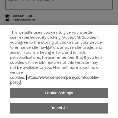
Inserisci il tuo indirizzo e-mail *
Tipo di cliente
Consumatore
Professionista
ISCRIVIMI
This website uses cookies to give you a better
user experience. By clicking “Accept All Cookies”,
Informazioni per i clienti
you agree to the storing of cookies on your device
to enhance site navigation, analyze site usage, and
OPI & voi
assist in our marketing effort, and for ads
personalisations. Please remember that if you turn
cookies off, certain features of this website may
not be available to you. Find out more about how
we use
cookies.
https://www.wellacompany.com/cookie-
instagram
facebook
policy
Impostazioni dei cookie
Cookie Settings
Copyright 2026, Wella Operations US LLC. Tutti i diritti riservati.
Reject All