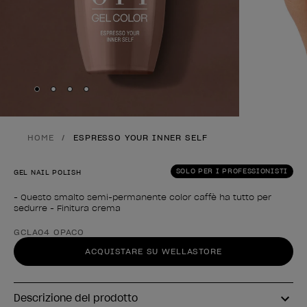
Skip to slide
Skip to slide
Skip to slide
Skip to slide
1
2
3
4
HOME
ESPRESSO YOUR INNER SELF
SOLO PER I PROFESSIONISTI
GEL NAIL POLISH
- Questo smalto semi-permanente color caffè ha tutto per
sedurre - Finitura crema
Forma del prodotto
GCLA04 OPACO
ACQUISTARE SU WELLASTORE
Descrizione del prodotto