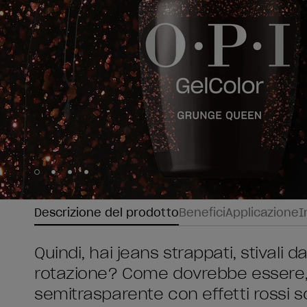
Skip to slide
Skip to slide
Skip to slide
Skip to slide
1
2
3
4
Descrizione del prodotto
Benefici
Applicazione
I
Quindi, hai jeans strappati, stivali 
rotazione? Come dovrebbe essere, 
semitrasparente con effetti rossi sc