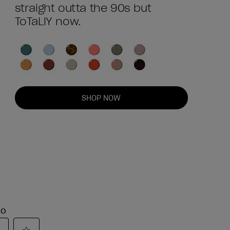
straight outta the 90s but
ToTaLlY now.
SHOP NOW