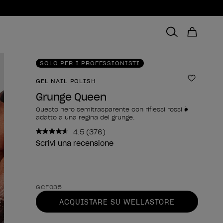
SOLO PER I PROFESSIONISTI
GEL NAIL POLISH
Aggiungi
Grunge Queen
Questo nero semitrasparente con riflessi rossi è
adatto a una regina del grunge.
4.5
(376)
Leggi
376
Scrivi una recensione
recensioni.
Stesso
link
alla
Forma del prodotto
pagina.
GCF035
ACQUISTARE SU WELLASTORE