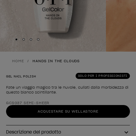
Skip to slide
Skip to slide
Skip to slide
Skip to slide
1
2
3
4
HOME
HANDS IN THE CLOUDS
SOLO PER I PROFESSIONISTI
GEL NAIL POLISH
Fate un viaggio magico tra le nuvole, cullati dalla morbidezza di
questo bianco scintillante.
Forma del prodotto
GCS037 SEMI-SHEER
ACQUISTARE SU WELLASTORE
Descrizione del prodotto