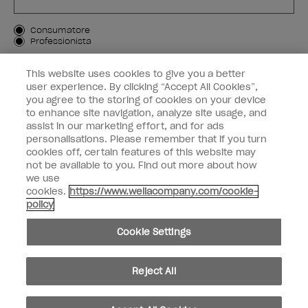
Tipo di cliente
Consumatore
Professionista
ISCRIVIMI
This website uses cookies to give you a better
user experience. By clicking “Accept All Cookies”,
Informazioni per i clienti
you agree to the storing of cookies on your device
to enhance site navigation, analyze site usage, and
OPI & voi
assist in our marketing effort, and for ads
personalisations. Please remember that if you turn
cookies off, certain features of this website may
not be available to you. Find out more about how
we use
cookies.
https://www.wellacompany.com/cookie-
instagram
facebook
policy
Impostazioni dei cookie
Cookie Settings
Copyright 2026, Wella Operations US LLC. Tutti i diritti riservati.
Reject All