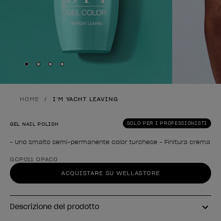
Skip to slide
Skip to slide
Skip to slide
Skip to slide
1
2
3
4
HOME
I’M YACHT LEAVING
SOLO PER I PROFESSIONISTI
GEL NAIL POLISH
- Uno smalto semi-permanente color turchese - Finitura crema
Forma del prodotto
GCP011 OPACO
ACQUISTARE SU WELLASTORE
Descrizione del prodotto