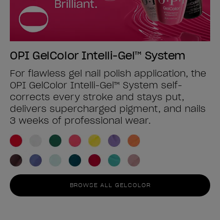
OPI GelColor Intelli-Gel™ System
For flawless gel nail polish application, the
OPI GelColor Intelli-Gel™ System self-
corrects every stroke and stays put,
delivers supercharged pigment, and nails
3 weeks of professional wear.
BROWSE ALL GELCOLOR