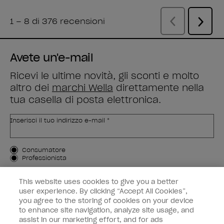
Avete un'e-mail
Ricevi le ultime novità, gli sconti e molto
altro dei
marchi Wella
direttamente nella
tua casella di posta elettronica.
Inserisci il tuo indirizzo e-mail *
Tipo di cliente
Consumatore
Professionista
ISCRIVIMI
This website uses cookies to give you a better
user experience. By clicking “Accept All Cookies”,
Informazioni per i clienti
you agree to the storing of cookies on your device
to enhance site navigation, analyze site usage, and
OPI & voi
assist in our marketing effort, and for ads