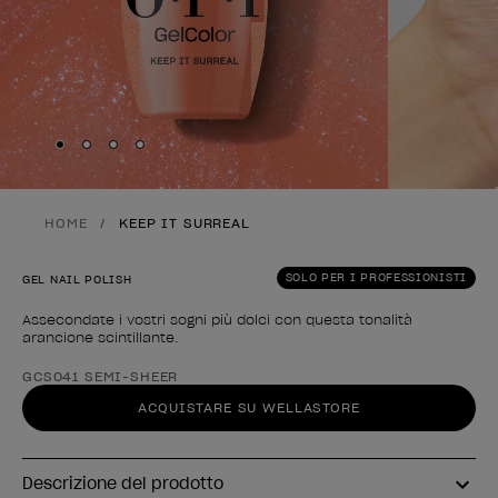
Skip to slide
Skip to slide
Skip to slide
Skip to slide
1
2
3
4
HOME
KEEP IT SURREAL
SOLO PER I PROFESSIONISTI
GEL NAIL POLISH
Assecondate i vostri sogni più dolci con questa tonalità
arancione scintillante.
Forma del prodotto
GCS041 SEMI-SHEER
ACQUISTARE SU WELLASTORE
Descrizione del prodotto