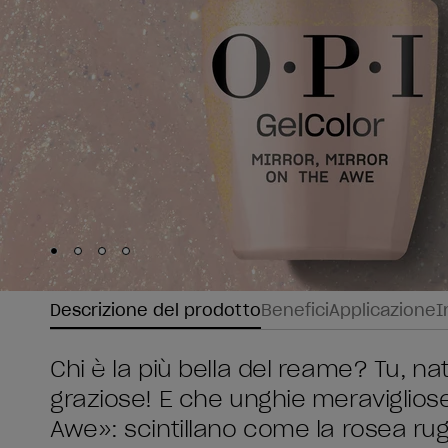
Skip to slide
Skip to slide
Skip to slide
Skip to slide
1
2
3
4
Descrizione del prodotto
Benefici
Applicazione
I
Chi è la più bella del reame? Tu, n
graziose! E che unghie meravigliose 
Awe»: scintillano come la rosea rug