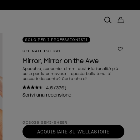
SOLO PER I PROFESSIONISTI
GEL NAIL POLISH
Aggiungi
Mirror, Mirror on the Awe
Specchio, specchio, dimmi qual è la tonalità più
bella per la primavera... questa bella tonalità
pesca iridescente? Certo che sì!
4.5
(376)
Leggi
376
Scrivi una recensione
recensioni.
Stesso
link
alla
Forma del prodotto
pagina.
GCS038 SEMI-SHEER
ACQUISTARE SU WELLASTORE