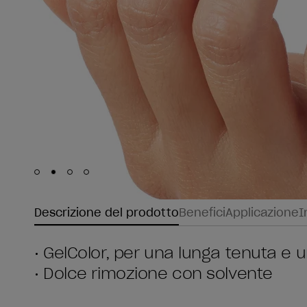
Skip to slide
Skip to slide
Skip to slide
Skip to slide
1
2
3
4
Descrizione del prodotto
Benefici
Applicazione
I
• GelColor, per una lunga tenuta e 
• Dolce rimozione con solvente