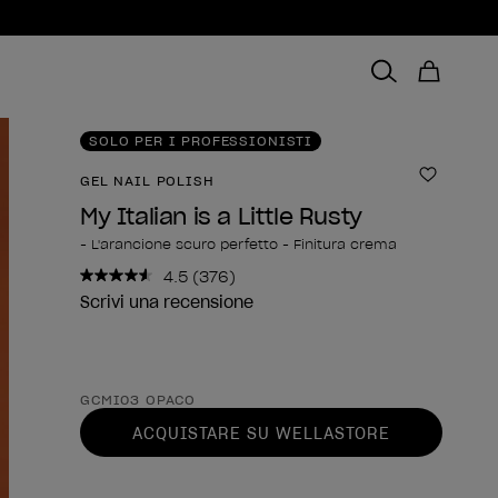
SOLO PER I PROFESSIONISTI
GEL NAIL POLISH
Aggiungi
My Italian is a Little Rusty
- L'arancione scuro perfetto - Finitura crema
4.5
(376)
Leggi
376
Scrivi una recensione
recensioni.
Stesso
link
alla
Forma del prodotto
pagina.
GCMI03 OPACO
ACQUISTARE SU WELLASTORE