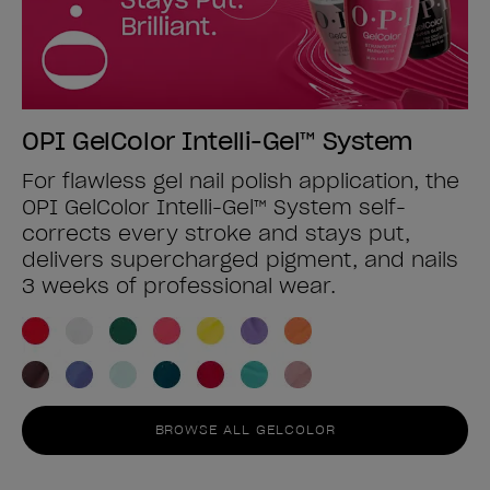
OPI GelColor Intelli-Gel™ System
For flawless gel nail polish application, the
OPI GelColor Intelli-Gel™ System self-
corrects every stroke and stays put,
delivers supercharged pigment, and nails
3 weeks of professional wear.
BROWSE ALL GELCOLOR