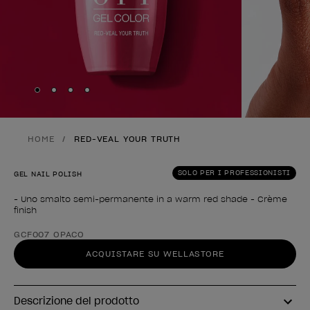
Skip to slide
Skip to slide
Skip to slide
Skip to slide
1
2
3
4
HOME
RED-VEAL YOUR TRUTH
SOLO PER I PROFESSIONISTI
GEL NAIL POLISH
- Uno smalto semi-permanente in a warm red shade - Crème
finish
Forma del prodotto
GCF007 OPACO
ACQUISTARE SU WELLASTORE
Descrizione del prodotto