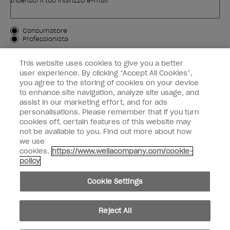
Inserisci il tuo indirizzo e-mail *
Tipo di cliente
Consumatore
Professionista
ISCRIVIMI
This website uses cookies to give you a better
user experience. By clicking “Accept All Cookies”,
Informazioni per i clienti
you agree to the storing of cookies on your device
to enhance site navigation, analyze site usage, and
OPI & voi
assist in our marketing effort, and for ads
personalisations. Please remember that if you turn
cookies off, certain features of this website may
not be available to you. Find out more about how
we use
cookies.
https://www.wellacompany.com/cookie-
instagram
facebook
policy
Impostazioni dei cookie
Cookie Settings
Copyright 2026, Wella Operations US LLC. Tutti i diritti riservati.
Reject All