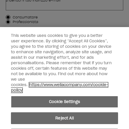
Inserisci il tuo indirizzo e-mail *
Tipo di cliente
Consumatore
Professionista
ISCRIVIMI
This website uses cookies to give you a better
user experience. By clicking “Accept All Cookies”,
Informazioni per i clienti
you agree to the storing of cookies on your device
to enhance site navigation, analyze site usage, and
OPI & voi
assist in our marketing effort, and for ads
personalisations. Please remember that if you turn
cookies off, certain features of this website may
not be available to you. Find out more about how
we use
cookies.
https://www.wellacompany.com/cookie-
instagram
facebook
policy
Impostazioni dei cookie
Cookie Settings
Copyright 2026, Wella Operations US LLC. Tutti i diritti riservati.
Reject All