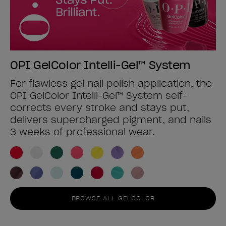
OPI GelColor Intelli-Gel™ System
For flawless gel nail polish application, the
OPI GelColor Intelli-Gel™ System self-
corrects every stroke and stays put,
delivers supercharged pigment, and nails
3 weeks of professional wear.
BROWSE ALL GELCOLOR