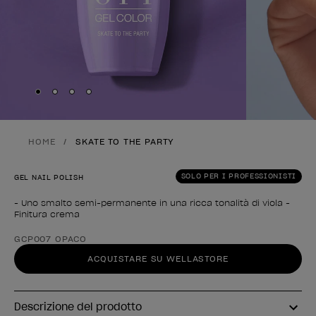
Skip to slide
Skip to slide
Skip to slide
Skip to slide
1
2
3
4
HOME
SKATE TO THE PARTY
SOLO PER I PROFESSIONISTI
GEL NAIL POLISH
- Uno smalto semi-permanente in una ricca tonalità di viola -
Finitura crema
Forma del prodotto
GCP007 OPACO
ACQUISTARE SU WELLASTORE
Descrizione del prodotto