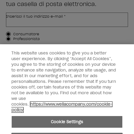
tua casella di posta elettronica.
Inserisci il tuo indirizzo e-mail *
Tipo di cliente
Consumatore
Professionista
ISCRIVIMI
This website uses cookies to give you a better
user experience. By clicking “Accept All Cookies”,
Informazioni per i clienti
you agree to the storing of cookies on your device
to enhance site navigation, analyze site usage, and
OPI & voi
assist in our marketing effort, and for ads
personalisations. Please remember that if you turn
cookies off, certain features of this website may
not be available to you. Find out more about how
we use
cookies.
https://www.wellacompany.com/cookie-
instagram
facebook
policy
Impostazioni dei cookie
Cookie Settings
Copyright 2026, Wella Operations US LLC. Tutti i diritti riservati.