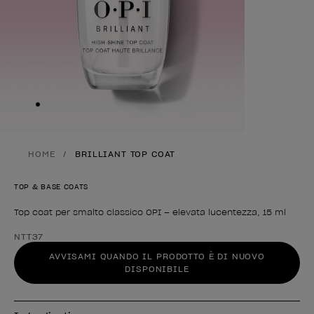
Skip to slide
1
HOME
BRILLIANT TOP COAT
TOP & BASE COATS
Top coat per smalto classico OPI – elevata lucentezza, 15 ml
Forma del prodotto
NTT37
AVVISAMI QUANDO IL PRODOTTO È DI NUOVO
DISPONIBILE