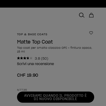
TOP & BASE COATS
Aggiungi
Matte Top Coat
Top coat per smalto classico OPI – finitura opaca,
15 ml
3.8
(50)
Leggi
50
Scrivi una recensione
recensioni.
Stesso
CHF 19.90
link
alla
pagina.
Forma del prodotto
NTT35
AVVISAMI QUANDO IL PRODOTTO È
DI NUOVO DISPONIBILE