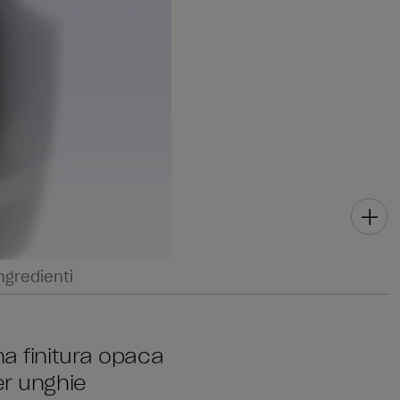
ngredienti
na finitura opaca
er unghie