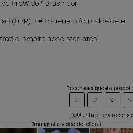
sivo ProWide™ Brush per
lati (DBP), né toluene o formaldeide e
rati di smalto sono stati stesi