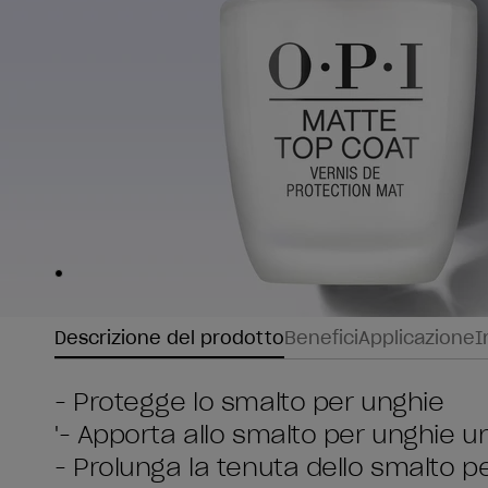
Skip to slide
1
Descrizione del prodotto
Benefici
Applicazione
I
- Protegge lo smalto per unghie
'- Apporta allo smalto per unghie u
- Prolunga la tenuta dello smalto p