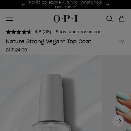
Offerte promozionali
Novità Collezione Autunno | What's Your
Item 1 of 2
Mani-tude?
4.6
(36)
Scrivi una recensione
Leggi
36
Nature Strong Vegan* Top Coat
recensioni.
Aggi
Stesso
CHF 24.90
link
alla
pagina.
Next