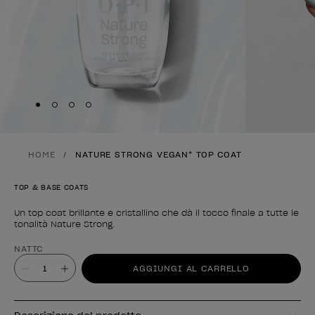
Skip to slide
Skip to slide
Skip to slide
Skip to slide
1
2
3
4
HOME
NATURE STRONG VEGAN* TOP COAT
TOP & BASE COATS
Un top coat brillante e cristallino che dà il tocco finale a tutte le
tonalità Nature Strong.
Forma del prodotto
NATTC
Valore
AGGIUNGI AL CARRELLO