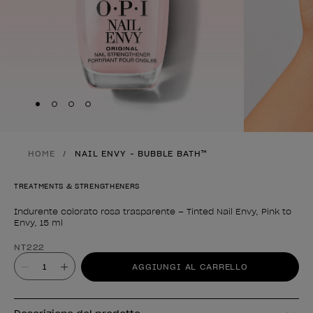
Skip to slide
Skip to slide
Skip to slide
Skip to slide
1
2
3
4
HOME
NAIL ENVY - BUBBLE BATH™
TREATMENTS & STRENGTHENERS
Indurente colorato rosa trasparente – Tinted Nail Envy, Pink to
Envy, 15 ml
Forma del prodotto
NT222
Valore
AGGIUNGI AL CARRELLO