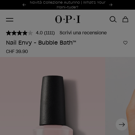
Offerte promozionali
Novità Collezione Autunno | What's Your
Item 1 of 2
Mani-tude?
4.0
(1111)
Scrivi una recensione
Leggi
1111
Nail Envy - Bubble Bath™
recensioni.
Aggi
Stesso
CHF 39.90
link
alla
pagina.
Next