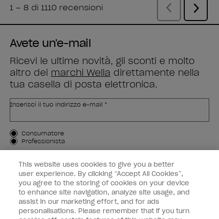
Avete un'e-mail
Ricevi le ultime novità, gli sconti e molto
altro dei
marchi Wella
direttamente nella
tua casella di posta elettronica.
Inserisci il tuo indirizzo e-mail *
Tipo di cliente
Consumatore
Professionista
ISCRIVIMI
This website uses cookies to give you a better
user experience. By clicking “Accept All Cookies”,
Informazioni per i clienti
you agree to the storing of cookies on your device
to enhance site navigation, analyze site usage, and
OPI & voi
assist in our marketing effort, and for ads
personalisations. Please remember that if you turn