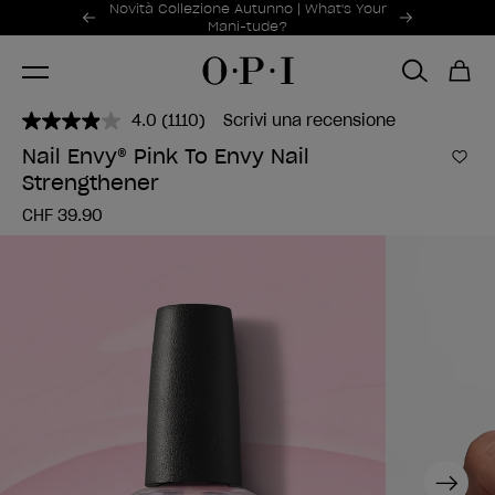
Offerte promozionali
Novità Collezione Autunno | What's Your
Item 1 of 2
Mani-tude?
4.0
(1110)
Scrivi una recensione
Leggi
1110
Nail Envy® Pink To Envy Nail
recensioni.
Aggi
Strengthener
Stesso
link
CHF 39.90
alla
pagina.
Next