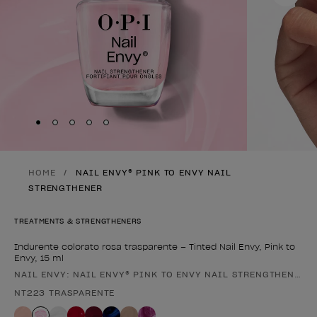
Skip to slide
Skip to slide
Skip to slide
Skip to slide
Skip to slide
1
2
3
4
5
HOME
NAIL ENVY® PINK TO ENVY NAIL
STRENGTHENER
TREATMENTS & STRENGTHENERS
Indurente colorato rosa trasparente – Tinted Nail Envy, Pink to
Envy, 15 ml
NAIL ENVY: NAIL ENVY® PINK TO ENVY NAIL STRENGTHENER
Forma del prodotto
NT223 TRASPARENTE