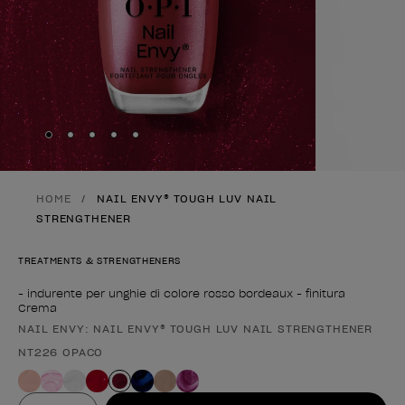
Skip to slide
Skip to slide
Skip to slide
Skip to slide
Skip to slide
1
2
3
4
5
HOME
NAIL ENVY® TOUGH LUV NAIL
STRENGTHENER
TREATMENTS & STRENGTHENERS
- indurente per unghie di colore rosso bordeaux - finitura
Crema
NAIL ENVY: NAIL ENVY® TOUGH LUV NAIL STRENGTHENER
Forma del prodotto
NT226 OPACO
Valore