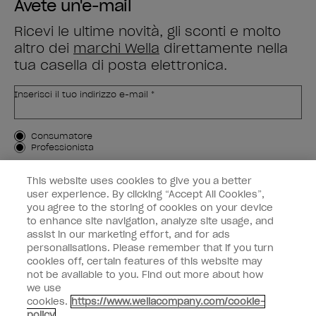
Avete un'e-mail
Ricevi le ultime novità, gli sconti e molto
altro dei
marchi Wella
direttamente nella
tua casella di posta elettronica.
Inserisci il tuo indirizzo e-mail *
Tipo di cliente
Consumatore
Professionista
ISCRIVIMI
This website uses cookies to give you a better
user experience. By clicking “Accept All Cookies”,
Informazioni per i clienti
you agree to the storing of cookies on your device
to enhance site navigation, analyze site usage, and
OPI & voi
assist in our marketing effort, and for ads
personalisations. Please remember that if you turn
cookies off, certain features of this website may
not be available to you. Find out more about how
we use
cookies.
https://www.wellacompany.com/cookie-
instagram
facebook
policy