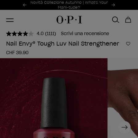
Offerte promozionali
Novità Collezione Autunno | What's Your
Item 1 of 2
Mani-tude?
4.0
(1111)
Scrivi una recensione
Leggi
1111
Nail Envy® Tough Luv Nail Strengthener
recensioni.
Aggi
Stesso
CHF 39.90
link
alla
pagina.
Next