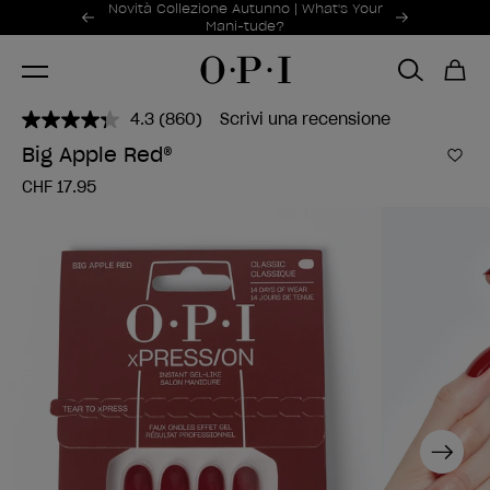
Offerte promozionali
Novità Collezione Autunno | What's Your
Item 1 of 2
Mani-tude?
4.3
(860)
Scrivi una recensione
Leggi
860
Big Apple Red®
recensioni.
Aggi
Stesso
CHF 17.95
link
alla
pagina.
Next