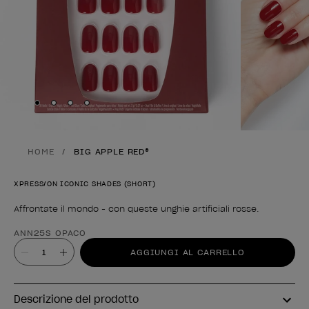
Skip to slide
Skip to slide
Skip to slide
Skip to slide
1
2
3
4
HOME
BIG APPLE RED®
XPRESS/ON ICONIC SHADES (SHORT)
Affrontate il mondo - con queste unghie artificiali rosse.
Forma del prodotto
ANN25S OPACO
Valore
AGGIUNGI AL CARRELLO
Descrizione del prodotto