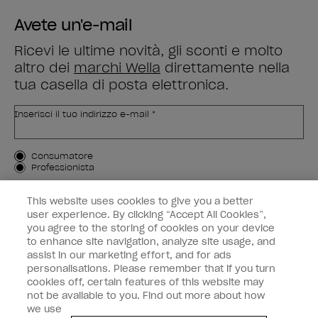
Avete un'e-mail
Ricevi le ultime novità, gli sconti e molto
altro dei
marchi Wella
direttamente nella
tua casella di posta elettronica.
Inserisci il tuo indirizzo e-mail *
Tipo di cliente
Consumatore
Professionista
ISCRIVIMI
This website uses cookies to give you a better
user experience. By clicking “Accept All Cookies”,
Informazioni per i clienti
you agree to the storing of cookies on your device
to enhance site navigation, analyze site usage, and
OPI & voi
assist in our marketing effort, and for ads
personalisations. Please remember that if you turn
cookies off, certain features of this website may
not be available to you. Find out more about how
we use