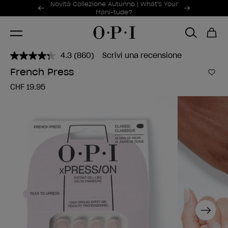
Offerte promozionali
Novità Collezione Autunno | What's Your
Item 1 of 2
Mani-tude?
4.3
(860)
Scrivi una recensione
Leggi
860
French Press
recensioni.
Aggi
Stesso
CHF 19.95
link
alla
pagina.
Next