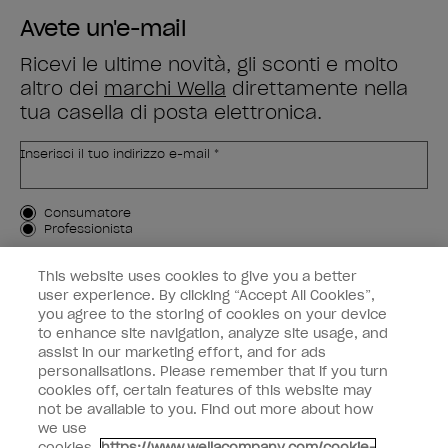
Avete un'e-mail
Ricevi le ultime novità, gli sconti e molto
altro dei
marchi Wella
direttamente nella
tua casella di posta elettronica.
Inserisci il tuo indirizzo e-mail *
Tipo di cliente
Consumatore
Professionista
ISCRIVIMI
This website uses cookies to give you a better
user experience. By clicking “Accept All Cookies”,
Informazioni per i clienti
you agree to the storing of cookies on your device
to enhance site navigation, analyze site usage, and
OPI & voi
assist in our marketing effort, and for ads
personalisations. Please remember that if you turn
cookies off, certain features of this website may
not be available to you. Find out more about how
we use
cookies.
https://www.wellacompany.com/cookie-