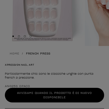
Skip to slide
Skip to slide
Skip to slide
Skip to slide
1
2
3
4
HOME
FRENCH PRESS
XPRESS/ON NAIL ART
Particolarmente chic sono le classiche unghie con punta
french a pressione.
Forma del prodotto
AN025S OPACO
AVVISAMI QUANDO IL PRODOTTO È DI NUOVO
DISPONIBILE