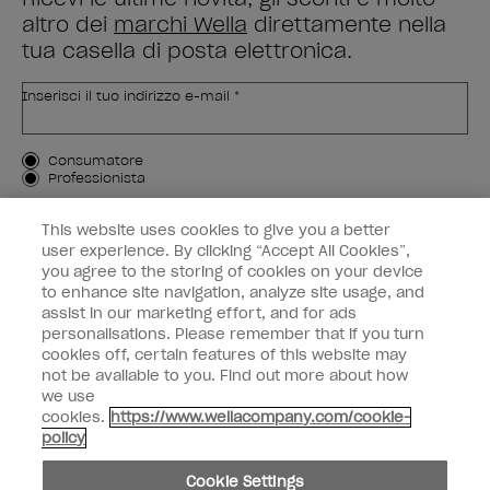
altro dei
marchi Wella
direttamente nella
tua casella di posta elettronica.
Inserisci il tuo indirizzo e-mail *
Tipo di cliente
Consumatore
Professionista
ISCRIVIMI
This website uses cookies to give you a better
user experience. By clicking “Accept All Cookies”,
Informazioni per i clienti
you agree to the storing of cookies on your device
to enhance site navigation, analyze site usage, and
OPI & voi
assist in our marketing effort, and for ads
personalisations. Please remember that if you turn
cookies off, certain features of this website may
not be available to you. Find out more about how
we use
cookies.
https://www.wellacompany.com/cookie-
instagram
facebook
policy
Impostazioni dei cookie
Cookie Settings