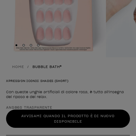
Skip to slide
Skip to slide
Skip to slide
Skip to slide
1
2
3
4
HOME
BUBBLE BATH®
XPRESS/ON ICONIC SHADES (SHORT)
Con queste unghie artificiali di colore rosa, è tutto all'insegna
del riposo e del relax.
Forma del prodotto
ANS86S TRASPARENTE
AVVISAMI QUANDO IL PRODOTTO È DI NUOVO
DISPONIBILE