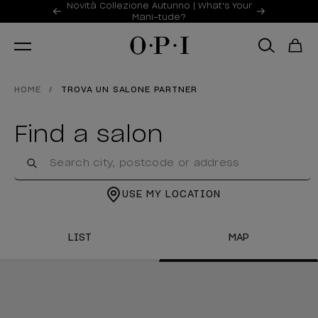
Offerte promozionali
Novità Collezione Autunno | What's Your
Item 1 of 2
Mani-tude?
HOME
TROVA UN SALONE PARTNER
Find a salon
USE MY LOCATION
LIST
MAP