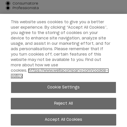
Tipo di cliente
Consumatore
Professionista
ISCRIVIMI
This website uses cookies to give you a better
user experience. By clicking “Accept All Cookies”,
Informazioni per i clienti
you agree to the storing of cookies on your
device to enhance site navigation, analyze site
OPI & voi
usage, and assist in our marketing effort, and for
ads personalisations. Please remember that if
you turn cookies off, certain features of this
website may not be available to you. Find out
more about how we use
cookies.
https://www.wellacompany.com/cookie-
instagram
facebook
policy
Impostazioni dei cookie
Cookie Settings
Copyright 2026, Wella Operations US LLC. Tutti i diritti riservati.
Reject All
Accept All Cookies