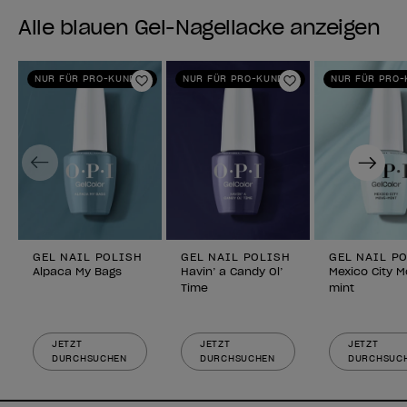
Alle blauen Gel-Nagellacke anzeigen
NUR FÜR PRO-KUNDEN
NUR FÜR PRO-KUNDEN
NUR FÜR PRO
Zur Wunschliste hinzufügen
Zur Wunschlist
Previous
Next
GEL NAIL POLISH
GEL NAIL POLISH
GEL NAIL P
Alpaca My Bags
Havin’ a Candy Ol’
Mexico City 
Time
mint
JETZT
JETZT
JETZT
DURCHSUCHEN
DURCHSUCHEN
DURCHSUC