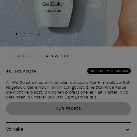
Skip to slide
Skip to slide
Skip to slide
Skip to slide
1
2
3
4
STARTSEITE
AIR WE GO
NUR FÜR PRO-KUNDEN
GEL NAIL POLISH
Air We Go ist ein schimmernder, transparenter Himmelblau-Gel-
Nagellack, der einfach himmlisch gut ist. Eine Stay-true Farbe,
die nicht verblasst. 3 Wochen professioneller Halt. Härtet in 30
Sekunden in unserer OPI Star Light Lampe aus.
Form des Produkts
NUR PROFIS
Vorteile