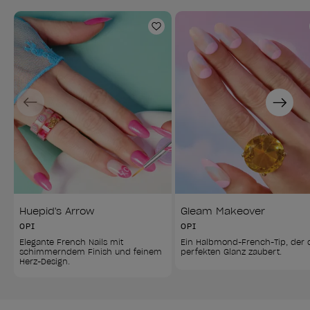
Zur Wunschliste hinzufüg
Previous
Next
Huepid's Arrow
Gleam Makeover
OPI
OPI
Elegante French Nails mit 
Ein Halbmond-French-Tip, der 
schimmerndem Finish und feinem 
perfekten Glanz zaubert.
Herz-Design.