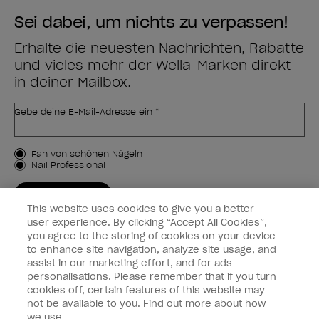
Sei dabei, um nichts zu verpassen!
Erhalte die neuesten Nachrichten, Rabatte
und vieles mehr der Wella-Marken direkt
in deiner Mailbox.
Gebe deine E-Mail-Adresse ein *
Kundenart
Fan von schönen Nägeln
Nail Professional
JETZT ANMELDEN
This website uses cookies to give you a better
Kundeninformationen
user experience. By clicking “Accept All Cookies”,
you agree to the storing of cookies on your device
to enhance site navigation, analyze site usage, and
Vernetzen
assist in our marketing effort, and for ads
personalisations. Please remember that if you turn
cookies off, certain features of this website may
not be available to you. Find out more about how
we use