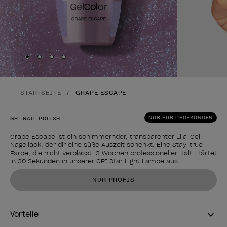
Skip to slide
Skip to slide
Skip to slide
Skip to slide
1
2
3
4
STARTSEITE
GRAPE ESCAPE
NUR FÜR PRO-KUNDEN
GEL NAIL POLISH
Grape Escape ist ein schimmernder, transparenter Lila-Gel-
Nagellack, der dir eine süße Auszeit schenkt. Eine Stay-true
Farbe, die nicht verblasst. 3 Wochen professioneller Halt. Härtet
in 30 Sekunden in unserer OPI Star Light Lampe aus.
Form des Produkts
NUR PROFIS
Vorteile