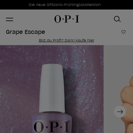
Sonderangebote
Item 1 of 1
Die neue OPIcons-Frühlingsskollektion
Grape Escape
Zur
Bist du Profi? Dann kaufe hier
Next