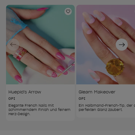
Zur Wunschliste hinzufüg
Previous
Next
Huepid's Arrow
Gleam Makeover
OPI
OPI
Elegante French Nails mit 
Ein Halbmond-French-Tip, der 
schimmerndem Finish und feinem 
perfekten Glanz zaubert.
Herz-Design.