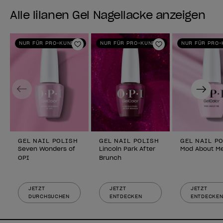
Alle lilanen Gel Nagellacke anzeigen
NUR FÜR PRO-KUNDEN
NUR FÜR PRO-KUNDEN
NUR FÜR PRO
Zur Wunschliste hinzufügen
Zur Wunschlist
Previous
Next
GEL NAIL POLISH
GEL NAIL POLISH
GEL NAIL P
Seven Wonders of
Lincoln Park After
Mod About M
OPI
Brunch
JETZT
JETZT
JETZT
DURCHSUCHEN
ENTDECKEN
ENTDECKE