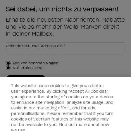
Sei dabei, um nichts zu verpassen!
Erhalte die neuesten Nachrichten, Rabatte
und vieles mehr der Wella-Marken direkt
in deiner Mailbox.
Gebe deine E-Mail-Adresse ein *
Kundenart
Fan von schönen Nägeln
Nail Professional
JETZT ANMELDEN
This website uses cookies to give you a better
Kundeninformationen
user experience. By clicking “Accept All Cookies”,
you agree to the storing of cookies on your device
to enhance site navigation, analyze site usage, and
Vernetzen
assist in our marketing effort, and for ads
personalisations. Please remember that if you turn
cookies off, certain features of this website may
not be available to you. Find out more about how
we use