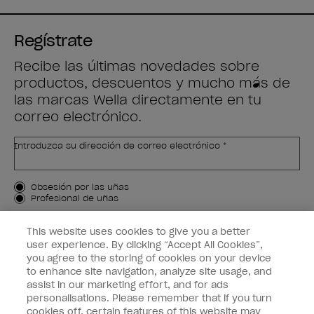
Regístrate
Recibe las últimas novedades sobre
productos, descuentos y mucho más de
las marcas Wella directamente en tu
correo electrónico.
Introduzca su dirección de correo electrónico *
Tipo de cliente
Obsesión por las uñas
Profesional de uñas
APÚNTAME
This website uses cookies to give you a better
user experience. By clicking “Accept All Cookies”,
Customer Information
you agree to the storing of cookies on your device
to enhance site navigation, analyze site usage, and
Connect with OPI
assist in our marketing effort, and for ads
personalisations. Please remember that if you turn
cookies off, certain features of this website may