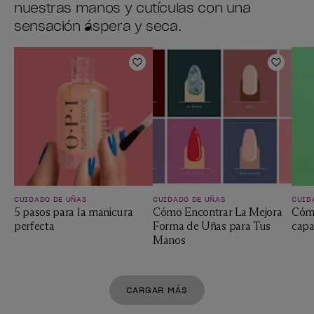
nuestras manos y cutículas con una
sensación áspera y seca.
Añadir a la lista de deseos
Añadir
CUIDADO DE UÑAS
CUIDADO DE UÑAS
CUID
5 pasos para la manicura
Cómo Encontrar La Mejora
Cómo
perfecta
Forma de Uñas para Tus
capa
Manos
CARGAR MÁS