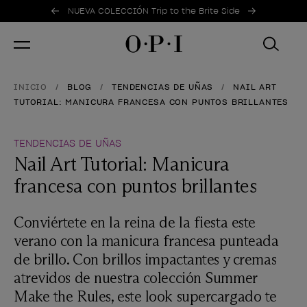
Ofertas promocionales
Item 1 of 2
NUEVA COLECCIÓN Trip to the Brite Side
INICIO
BLOG
TENDENCIAS DE UÑAS
NAIL ART
TUTORIAL: MANICURA FRANCESA CON PUNTOS BRILLANTES
TENDENCIAS DE UÑAS
Nail Art Tutorial: Manicura
francesa con puntos brillantes
Conviértete en la reina de la fiesta este
verano con la manicura francesa punteada
de brillo. Con brillos impactantes y cremas
atrevidos de nuestra colección Summer
Make the Rules, este look supercargado te