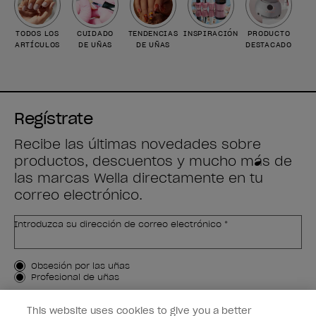
TODOS LOS
CUIDADO
TENDENCIAS
INSPIRACIÓN
PRODUCTO
ARTÍCULOS
DE UÑAS
DE UÑAS
DESTACADO
Regístrate
Recibe las últimas novedades sobre
productos, descuentos y mucho más de
las marcas Wella directamente en tu
correo electrónico.
Introduzca su dirección de correo electrónico *
Tipo de cliente
Obsesión por las uñas
Profesional de uñas
APÚNTAME
This website uses cookies to give you a better