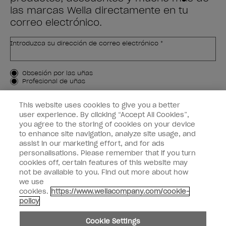
las marcas Wella directamente en tu
correo electrónico.
Introduzca su dirección de correo electrónico *
Tipo de cliente
Obsesión por las uñas
Profesional de uñas
APÚNTAME
This website uses cookies to give you a better
user experience. By clicking “Accept All Cookies”,
Customer Information
you agree to the storing of cookies on your device
to enhance site navigation, analyze site usage, and
Connect with OPI
assist in our marketing effort, and for ads
personalisations. Please remember that if you turn
cookies off, certain features of this website may
not be available to you. Find out more about how
we use
cookies.
https://www.wellacompany.com/cookie-
facebook
instagram
pinterest
youtube
twitte
policy
No compartir ni vender información personal
Cookie Settings