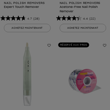
NAIL POLISH REMOVERS
NAIL POLISH REMOVERS
Expert Touch Remover
Acetone-Free Nail Polish
Remover
4.7
(28)
4.4
(22)
4.7
4.4
sur
sur
ACHETEZ MAINTENANT
ACHETEZ MAINTENANT
5
5
étoiles.
étoiles.
28
22
RÉSERVÉ AUX PROS
avis
Ajouter aux favoris
avis
Aj