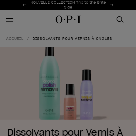
Offres promotionnelles
NOUVELLE COLLECTION Trip to the Brite
Item 1 of 2
Side
ACCUEIL
DISSOLVANTS POUR VERNIS À ONGLES
Dissolvants pour Vernis À