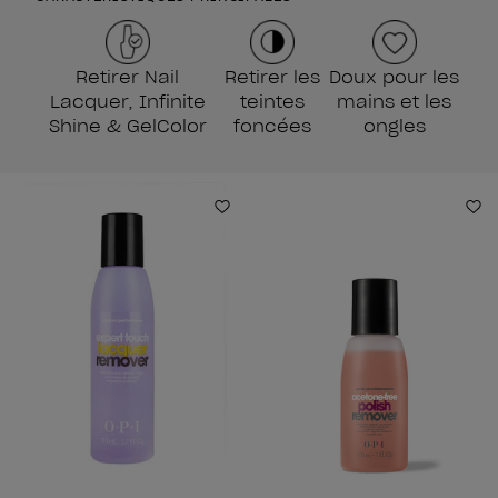
Retirer Nail
Retirer les
Doux pour les
Lacquer, Infinite
teintes
mains et les
Shine & GelColor
foncées
ongles
Ajouter aux favoris
Aj