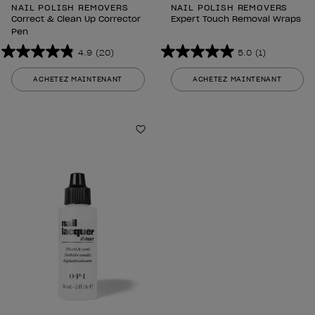
NAIL POLISH REMOVERS
NAIL POLISH REMOVERS
Correct & Clean Up Corrector
Expert Touch Removal Wraps
Pen
4.9
(20)
5.0
(1)
4.9
5.0
sur
sur
ACHETEZ MAINTENANT
ACHETEZ MAINTENANT
5
5
étoiles.
étoiles.
20
1
avis
Ajouter aux favoris
avis