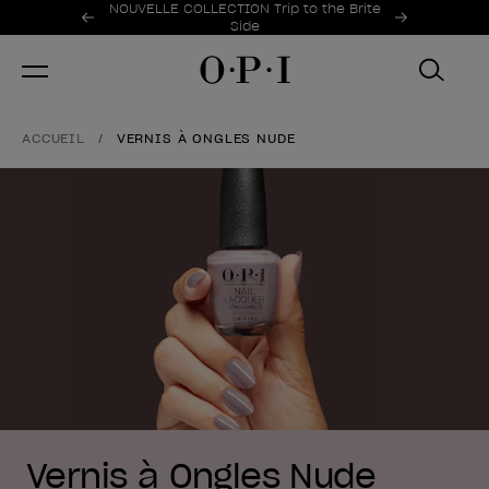
Offres promotionnelles
NOUVELLE COLLECTION Trip to the Brite
Item 1 of 2
Side
ACCUEIL
VERNIS À ONGLES NUDE
Vernis à Ongles Nude