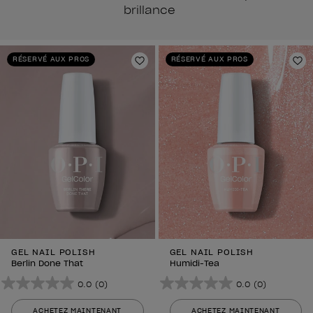
brillance
RÉSERVÉ AUX PROS
RÉSERVÉ AUX PROS
Ajouter aux favoris
Aj
GEL NAIL POLISH
GEL NAIL POLISH
Berlin Done That
Humidi-Tea
0.0
(0)
0.0
(0)
0.0
0.0
sur
sur
ACHETEZ MAINTENANT
ACHETEZ MAINTENANT