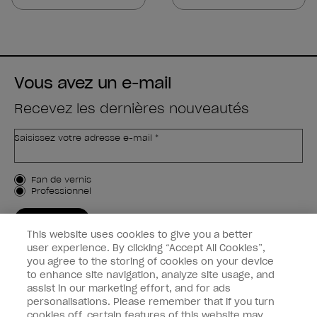
5
5
étoiles.
étoiles.
Vous avez un e-mail
Recevez les dernières nouveautés
Saisissez votre adresse e-mail *
Type de client
Fan de vernis
Professionnel
M'INSCRIRE
This website uses cookies to give you a better
Informations clients
user experience. By clicking “Accept All Cookies”,
you agree to the storing of cookies on your device
to enhance site navigation, analyze site usage, and
Connectez-Vous
assist in our marketing effort, and for ads
personalisations. Please remember that if you turn
cookies off, certain features of this website may