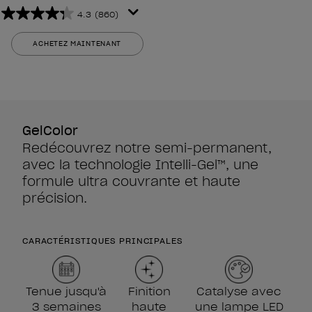
4.3
(860)
4.3
sur
ACHETEZ MAINTENANT
5
étoiles.
860
avis
GelColor
Redécouvrez notre semi-permanent,
avec la technologie Intelli-Gel™, une
formule ultra couvrante et haute
précision.
CARACTÉRISTIQUES PRINCIPALES
Tenue jusqu'à
Finition
Catalyse avec
3 semaines
haute
une lampe LED