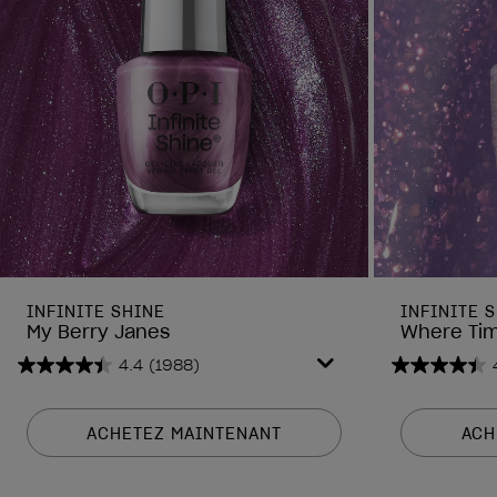
INFINITE SHINE
INFINITE 
My Berry Janes
Where Time
4.4
(1988)
4.4
4.4
sur
sur
5
5
ACHETEZ MAINTENANT
ACH
étoiles.
étoiles.
1988
1988