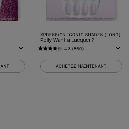
XPRESS/ON ICONIC SHADES (LONG)
Polly Want a Lacquer?
4.3
(860)
4.3
sur
5
NANT
ACHETEZ MAINTENANT
étoiles.
860
avis