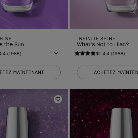
SHINE
INFINITE SHINE
s the Sun
What’s Not to Lilac?
4.4
(1988)
4.4
(1988)
4.4
sur
5
ETEZ MAINTENANT
ACHETEZ MAINTE
étoiles.
1988
avis
is
Ajouter aux favoris