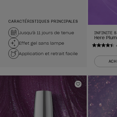
CARACTÉRISTIQUES PRINCIPALES
Jusqu'à 11 jours de tenue
INFINITE 
Here Plum
Effet gel sans lampe
4.4
Application et retrait facile
sur
5
ACH
étoiles.
1988
avis
Ajouter aux favor