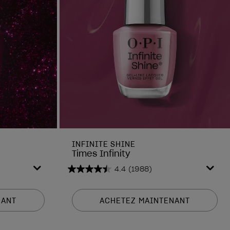
INFINITE SHINE
Times Infinity
4.4
(1988)
4.4
sur
5
NANT
ACHETEZ MAINTENANT
étoiles.
1988