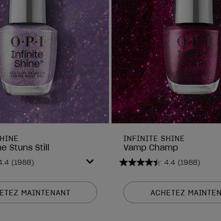
SHINE
INFINITE SHINE
 Stuns Still
Vamp Champ
4.4
(1988)
4.4
(1988)
4.4
sur
5
ETEZ MAINTENANT
ACHETEZ MAINTE
étoiles.
1988