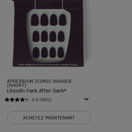
XPRESS/ON ICONIC SHADES
(SHORT)
Lincoln Park After Dark®
4.3
(860)
4.3
sur
5
ACHETEZ MAINTENANT
étoiles.
860