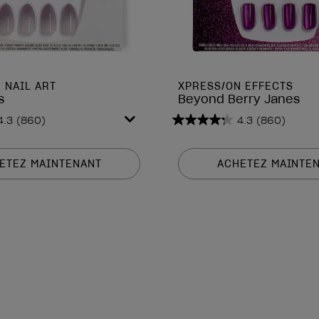
 NAIL ART
XPRESS/ON EFFECTS
s
Beyond Berry Janes
4.3
(860)
4.3
(860)
4.3
sur
5
ETEZ MAINTENANT
ACHETEZ MAINTE
étoiles.
860
avis
is