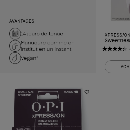
AVANTAGES
14 jours de tenue
XPRESS/ON
Sweetnes
Manucure comme en
institut en un instant
4.3
Vegan*
sur
5
ACH
étoiles.
860
avis
Ajouter aux favor