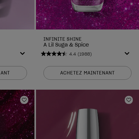
INFINITE SHINE
A Lil Suga & Spice
4.4
(1988)
4.4
sur
5
NANT
ACHETEZ MAINTENANT
étoiles.
1988
avis
Ajouter aux favoris
Ajou