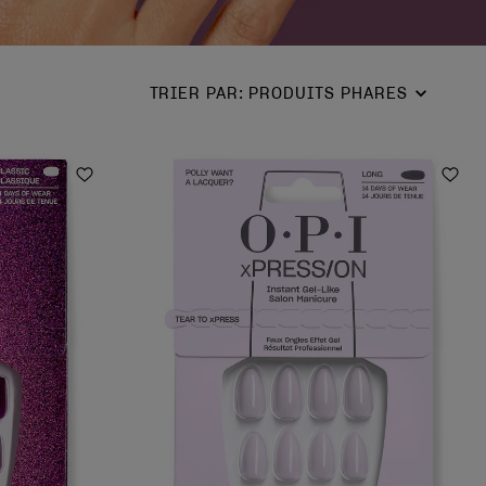
TRIER PAR
:
PRODUITS PHARES
Ajouter aux favoris
Ajou