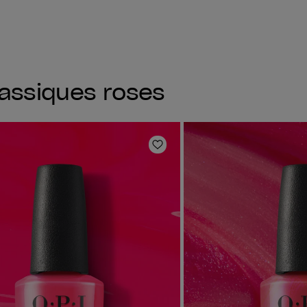
lassiques roses
oris
Ajouter aux favoris