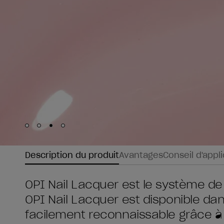
Skip to slide
Skip to slide
Skip to slide
Skip to slide
1
2
3
4
Description du produit
Avantages
Conseil d'appl
OPI Nail Lacquer est le système de
OPI Nail Lacquer est disponible da
facilement reconnaissable grâce à