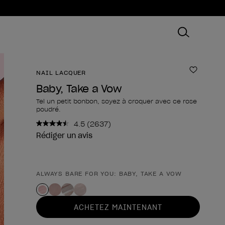
NAIL LACQUER
Ajouter
Baby, Take a Vow
Tel un petit bonbon, soyez à croquer avec ce rose
poudré.
4.5
(2637)
Lire
2637
Rédiger un avis
avis.
Lien
sur
la
ALWAYS BARE FOR YOU: BABY, TAKE A VOW
Forme du produit
même
page.
ACHETEZ MAINTENANT