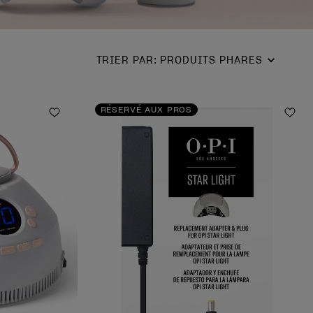
TRIER PAR
:
PRODUITS PHARES
RÉSERVÉ AUX PROS
Ajouter aux favoris
Ajou