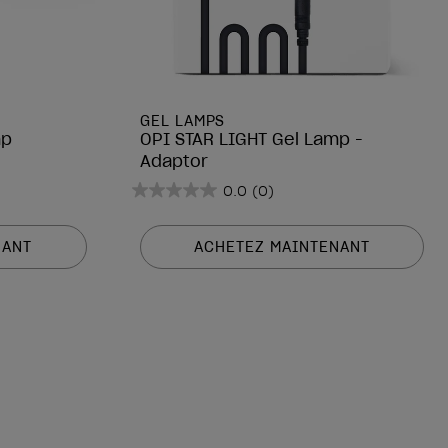
GEL LAMPS
mp
OPI STAR LIGHT Gel Lamp -
Adaptor
0.0
(0)
0.0
sur
5
NANT
ACHETEZ MAINTENANT
étoiles.