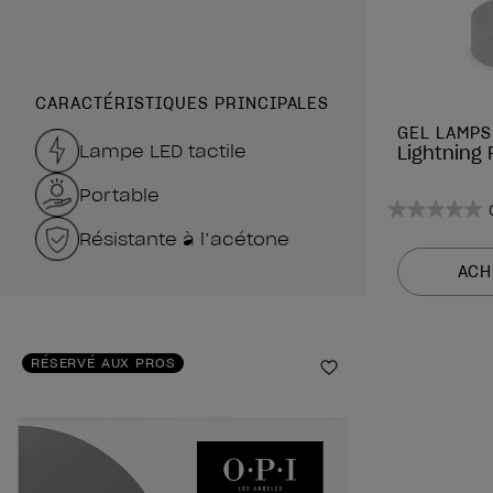
CARACTÉRISTIQUES PRINCIPALES
GEL LAMPS
Lampe LED tactile
Lightning
Portable
0.0
Résistante à l’acétone
sur
5
ACH
étoiles.
RÉSERVÉ AUX PROS
Ajouter aux favor