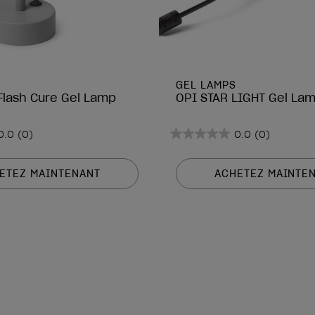
GEL LAMPS
 Flash Cure Gel Lamp
OPI STAR LIGHT Gel La
0.0
(0)
0.0
(0)
0.0
sur
5
ETEZ MAINTENANT
ACHETEZ MAINTE
étoiles.
is