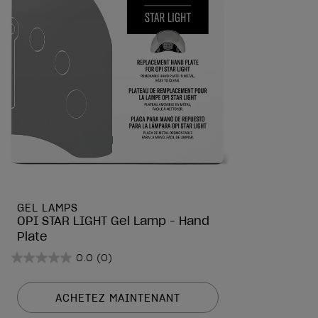
GEL LAMPS
OPI STAR LIGHT Gel Lamp - Hand
Plate
0.0
(0)
0.0
sur
5
ACHETEZ MAINTENANT
étoiles.