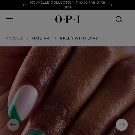
Offres promotionnelles
NOUVELLE COLLECTION Trip to the Brite
Item 1 of 2
Side
ACCUEIL
NAIL ART
GREEN WITH ENVY
Previous
Next