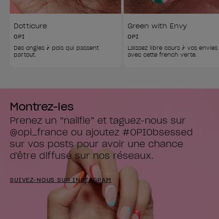
Dotticure
Green with Envy
OPI
OPI
Des ongles à pois qui passent 
Laissez libre cours à vos envies
partout.
avec cette french verte.
Montrez-les
Prenez un “nailfie” et taguez-nous sur 
@opi_france ou ajoutez #OPIObsessed

sur vos posts pour avoir une chance 
d'être diffusé sur nos réseaux.
SUIVEZ-NOUS SUR INSTAGRAM