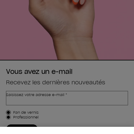
Vous avez un e-mail
Recevez les dernières nouveautés
Saisissez votre adresse e-mail *
Type de client
Fan de vernis
Professionnel
M'INSCRIRE