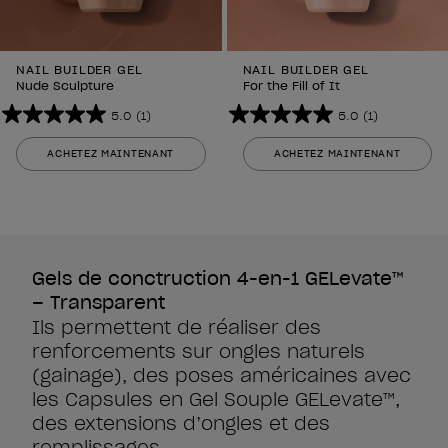
NAIL BUILDER GEL
NAIL BUILDER GEL
Nude Sculpture
For the Fill of It
5.0
(1)
5.0
(1)
5.0
5.0
sur
sur
ACHETEZ MAINTENANT
ACHETEZ MAINTENANT
5
5
étoiles.
étoiles.
1
1
avis
avis
Gels de conctruction 4-en-1 GELevate™
– Transparent
Ils permettent de réaliser des
renforcements sur ongles naturels
(gainage), des poses américaines avec
les Capsules en Gel Souple GELevate™,
des extensions d’ongles et des
remplissages.