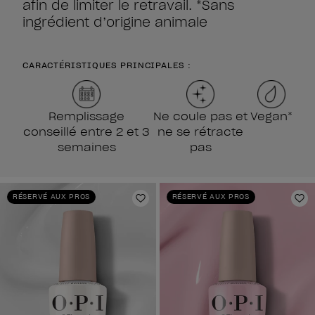
afin de limiter le retravail. *Sans
ingrédient d’origine animale
CARACTÉRISTIQUES PRINCIPALES :
Remplissage
Ne coule pas et
Vegan*
conseillé entre 2 et 3
ne se rétracte
semaines
pas
RÉSERVÉ AUX PROS
RÉSERVÉ AUX PROS
Ajouter aux favoris
Aj