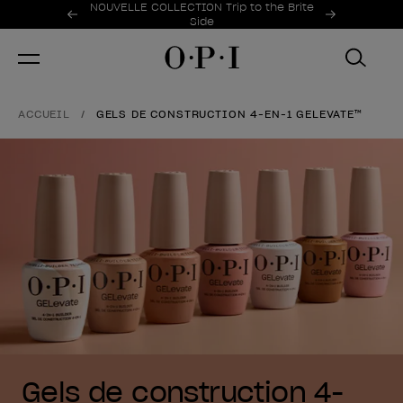
Offres promotionnelles
NOUVELLE COLLECTION Trip to the Brite
Item 1 of 2
Side
ACCUEIL
GELS DE CONSTRUCTION 4-EN-1 GELEVATE™
Gels de construction 4-