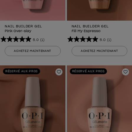
NAIL BUILDER GEL
NAIL BUILDER GEL
Pink Over-slay
Fill My Espresso
5.0
(1)
5.0
(1)
5.0
5.0
sur
sur
ACHETEZ MAINTENANT
ACHETEZ MAINTENANT
5
5
étoiles.
étoiles.
1
1
RÉSERVÉ AUX PROS
RÉSERVÉ AUX PROS
avis
Ajouter aux favoris
avis
Aj