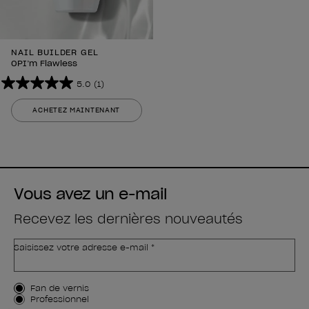
NAIL BUILDER GEL
OPI’m Flawless
5.0
(1)
5.0
sur
ACHETEZ MAINTENANT
5
étoiles.
1
avis
Vous avez un e-mail
Recevez les dernières nouveautés
Saisissez votre adresse e-mail *
Type de client
Fan de vernis
Professionnel