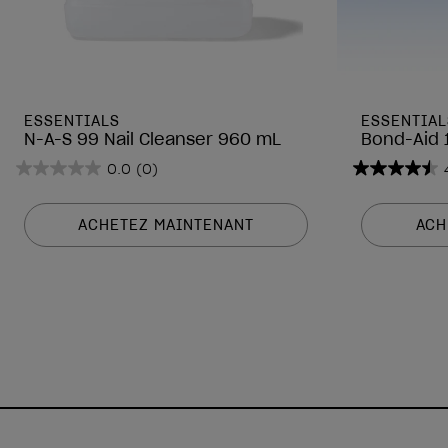
ESSENTIALS
ESSENTIAL
N-A-S 99 Nail Cleanser 960 mL
Bond-Aid 
0.0
(0)
0.0
4.5
sur
sur
5
5
ACHETEZ MAINTENANT
ACH
étoiles.
étoiles.
2
avis