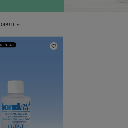
RODUIT
X PROS
is
Ajouter aux favoris