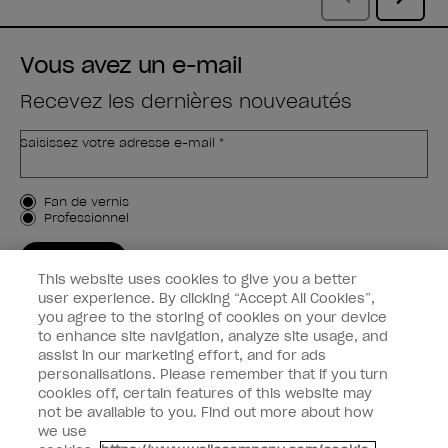
Vous avez un e-mail
Recevez les dernières nouveautés
Saisissez votre adresse e-mail *
Type de client
Fan de vernis
Professionnel
M'INSCRIRE
This website uses cookies to give you a better
Informations clients
user experience. By clicking “Accept All Cookies”,
you agree to the storing of cookies on your device
to enhance site navigation, analyze site usage, and
Connectez-Vous
assist in our marketing effort, and for ads
personalisations. Please remember that if you turn
cookies off, certain features of this website may
not be available to you. Find out more about how
we use