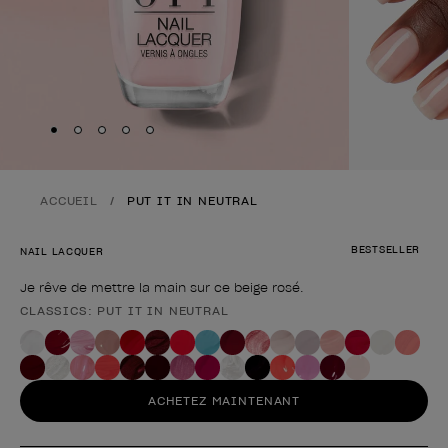
Skip to slide
Skip to slide
Skip to slide
Skip to slide
Skip to slide
1
2
3
4
5
ACCUEIL
PUT IT IN NEUTRAL
BESTSELLER
NAIL LACQUER
Je rêve de mettre la main sur ce beige rosé.
CLASSICS: PUT IT IN NEUTRAL
Forme du produit
ACHETEZ MAINTENANT