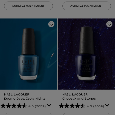
sur
sur
ACHETEZ MAINTENANT
ACHETEZ MAINTENANT
5
5
étoiles.
étoiles.
1111
2639
avis
avis
Ajouter aux favoris
Aj
NAIL LACQUER
NAIL LACQUER
Duomo Days, Isola Nights
Chopstix and Stones
4.5
(2639)
4.5
(2639)
4.5
4.5
sur
sur