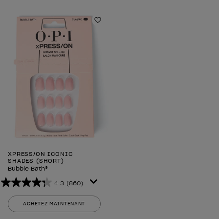
étoiles.
étoiles.
860
860
avis
avis
Ajouter aux favoris
XPRESS/ON ICONIC
SHADES (SHORT)
Bubble Bath®
4.3
(860)
4.3
sur
ACHETEZ MAINTENANT
5