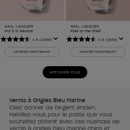
NAIL LACQUER
NAIL LACQUER
Put it in Neutral
Pale to the Chief
4.5
(2639)
4.5
(2639)
4.5
4.5
sur
sur
ACHETEZ MAINTENANT
ACHETEZ MAINTENANT
5
5
étoiles.
étoiles.
2639
2639
AFFICHER PLUS
avis
avis
Vernis à Ongles Bleu Marine
C'est donner de l'argent ancien.
Habillez-vous pour le poste que vous
souhaitez obtenir avec ces nuances de
vernis à ongles bleu marine chics et