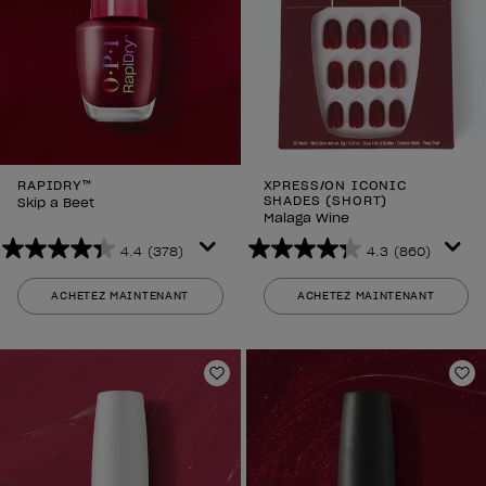
RAPIDRY™
XPRESS/ON ICONIC
SHADES (SHORT)
Skip a Beet
Malaga Wine
4.4
(378)
4.3
(860)
4.4
4.3
sur
sur
ACHETEZ MAINTENANT
ACHETEZ MAINTENANT
5
5
étoiles.
étoiles.
378
860
avis
avis
Ajouter aux favoris
Aj