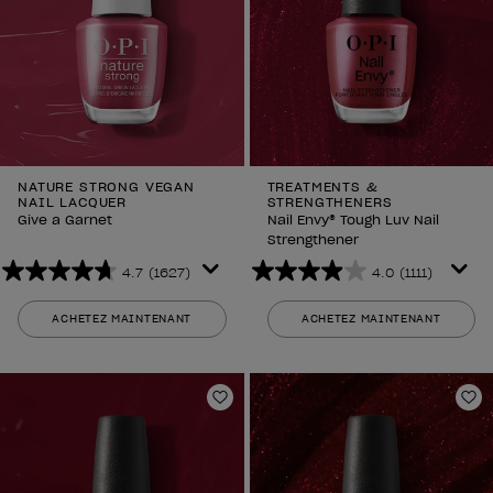
NATURE STRONG VEGAN
TREATMENTS &
NAIL LACQUER
STRENGTHENERS
Give a Garnet
Nail Envy® Tough Luv Nail
Strengthener
4.7
(1627)
4.0
(1111)
4.7
4.0
sur
sur
ACHETEZ MAINTENANT
ACHETEZ MAINTENANT
5
5
étoiles.
étoiles.
1627
1111
avis
avis
Ajouter aux favoris
Aj