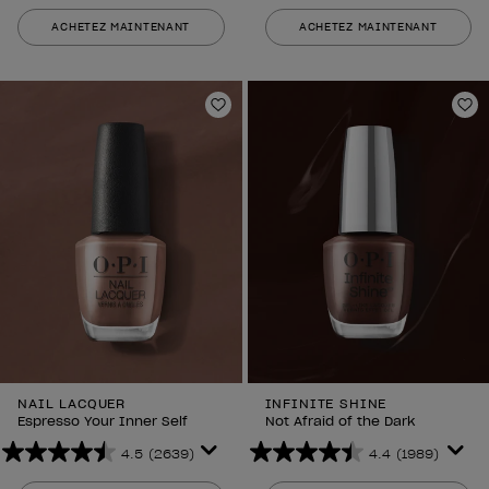
sur
sur
ACHETEZ MAINTENANT
ACHETEZ MAINTENANT
5
5
étoiles.
étoiles.
378
378
avis
avis
Ajouter aux favoris
Aj
NAIL LACQUER
INFINITE SHINE
Espresso Your Inner Self
Not Afraid of the Dark
4.5
(2639)
4.4
(1989)
4.5
4.4
sur
sur