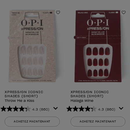
étoiles.
étoiles.
860
860
avis
avis
Ajouter aux favoris
Aj
XPRESS/ON ICONIC
XPRESS/ON ICONIC
SHADES (SHORT)
SHADES (SHORT)
Throw Me a Kiss
Malaga Wine
4.3
(860)
4.3
(860)
4.3
4.3
sur
sur
ACHETEZ MAINTENANT
ACHETEZ MAINTENANT
5
5