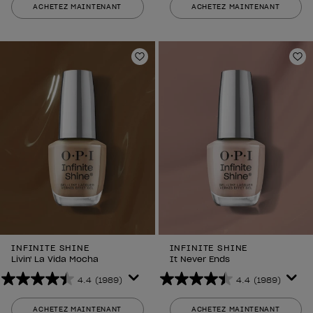
ACHETEZ MAINTENANT
ACHETEZ MAINTENANT
5
5
étoiles.
étoiles.
2639
1989
avis
avis
Ajouter aux favoris
Aj
INFINITE SHINE
INFINITE SHINE
Livin' La Vida Mocha
It Never Ends
4.4
(1989)
4.4
(1989)
4.4
4.4
sur
sur
ACHETEZ MAINTENANT
ACHETEZ MAINTENANT