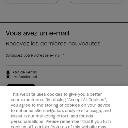
5
5
étoiles.
étoiles.
1989
1989
avis
avis
Vous avez un e-mail
Recevez les dernières nouveautés
Saisissez votre adresse e-mail *
Type de client
Fan de vernis
Professionnel
M'INSCRIRE
This website uses cookies to give you a better
Informations clients
user experience. By clicking “Accept All Cookies”,
you agree to the storing of cookies on your device
to enhance site navigation, analyze site usage, and
Connectez-Vous
assist in our marketing effort, and for ads
personalisations. Please remember that if you turn
cookies off, certain features of this website may