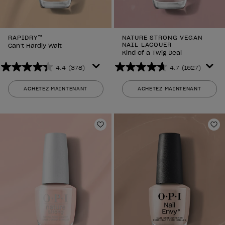
RAPIDRY™
NATURE STRONG VEGAN
NAIL LACQUER
Can’t Hardly Wait
Kind of a Twig Deal
4.4
(378)
4.7
(1627)
4.4
4.7
sur
sur
ACHETEZ MAINTENANT
ACHETEZ MAINTENANT
5
5
étoiles.
étoiles.
378
1627
avis
avis
Ajouter aux favoris
Aj