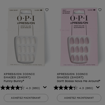
étoiles.
étoiles.
860
860
avis
avis
Ajouter aux favoris
Aj
XPRESS/ON ICONIC
XPRESS/ON ICONIC
SHADES (SHORT)
SHADES (SHORT)
Funny Bunny®
Don't Bossa Nova Me Around®
4.3
(860)
4.3
(860)
4.3
4.3
sur
sur
ACHETEZ MAINTENANT
ACHETEZ MAINTENANT
5
5