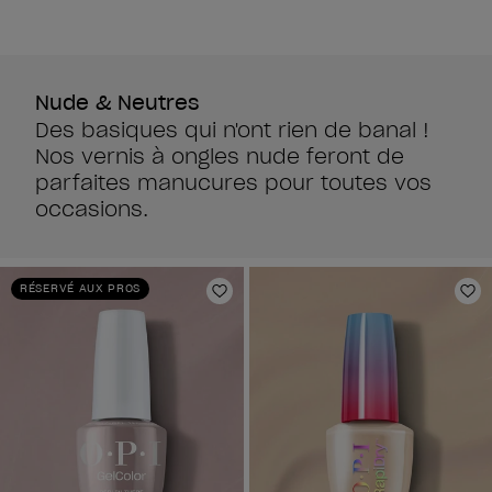
étoiles.
860
avis
Nude & Neutres
Des basiques qui n'ont rien de banal !
Nos vernis à ongles nude feront de
parfaites manucures pour toutes vos
occasions.
RÉSERVÉ AUX PROS
Ajouter aux favoris
Aj