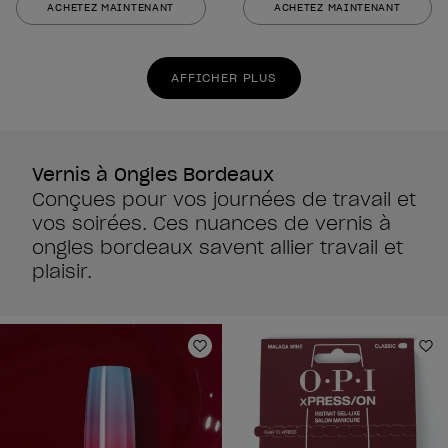
ACHETEZ MAINTENANT
ACHETEZ MAINTENANT
5
5
étoiles.
étoiles.
2639
2639
AFFICHER PLUS
avis
avis
Vernis à Ongles Bordeaux
Conçues pour vos journées de travail et
vos soirées. Ces nuances de vernis à
ongles bordeaux savent allier travail et
plaisir.
Ajouter aux favoris
Aj