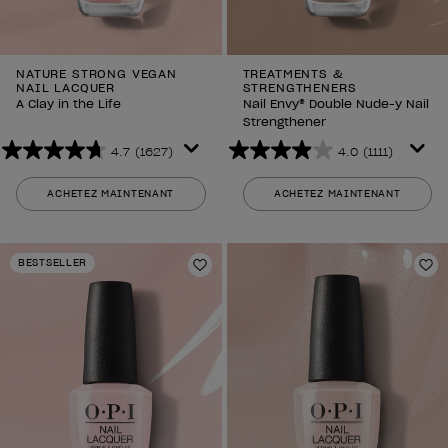
NATURE STRONG VEGAN
TREATMENTS &
NAIL LACQUER
STRENGTHENERS
A Clay in the Life
Nail Envy® Double Nude-y Nail
Strengthener
4.7
(1627)
4.0
(1111)
4.7
4.0
sur
sur
ACHETEZ MAINTENANT
ACHETEZ MAINTENANT
5
5
étoiles.
étoiles.
1627
1111
BESTSELLER
avis
avis
Ajouter aux favoris
Aj