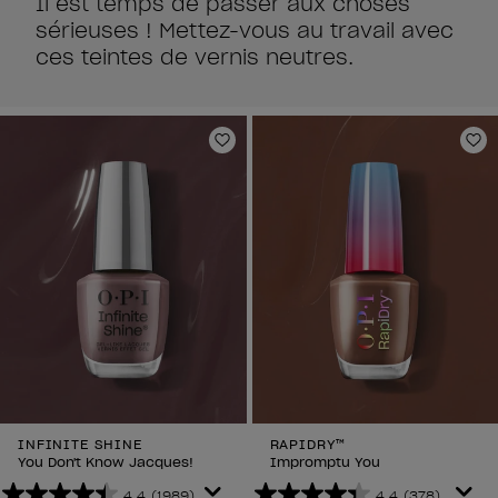
Il est temps de passer aux choses
sérieuses ! Mettez-vous au travail avec
ces teintes de vernis neutres.
Ajouter aux favoris
Aj
INFINITE SHINE
RAPIDRY™
You Don't Know Jacques!
Impromptu You
4.4
(1989)
4.4
(378)