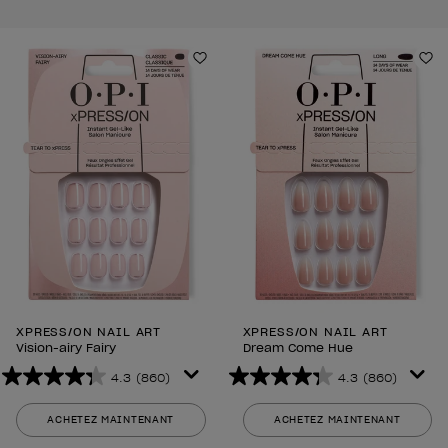
Ajouter aux favoris
Aj
XPRESS/ON NAIL ART
XPRESS/ON NAIL ART
Vision-airy Fairy
Dream Come Hue
4.3
(860)
4.3
(860)
4.3
4.3
sur
sur
ACHETEZ MAINTENANT
ACHETEZ MAINTENANT
5
5