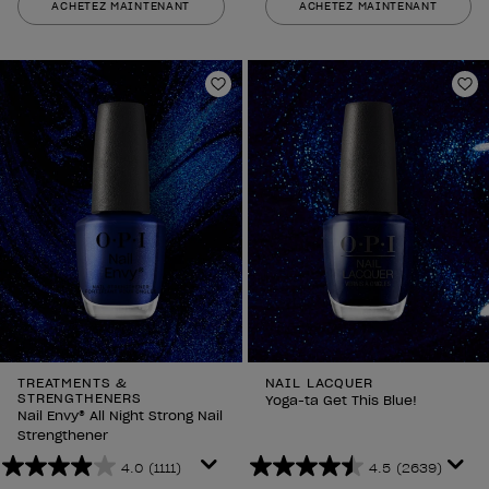
ACHETEZ MAINTENANT
ACHETEZ MAINTENANT
5
5
étoiles.
étoiles.
378
1627
avis
avis
Ajouter aux favoris
Aj
TREATMENTS &
NAIL LACQUER
STRENGTHENERS
Yoga-ta Get This Blue!
Nail Envy® All Night Strong Nail
Strengthener
4.0
(1111)
4.5
(2639)
4.0
4.5