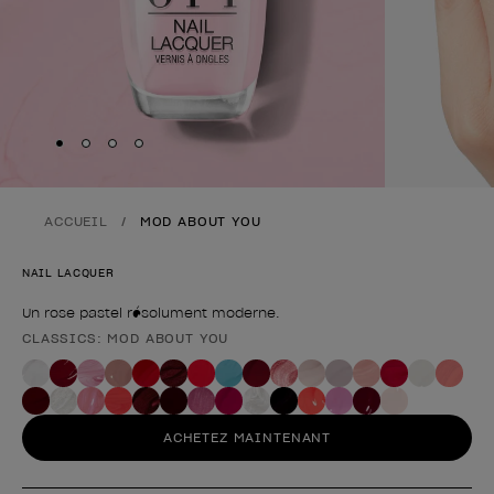
Skip to slide
Skip to slide
Skip to slide
Skip to slide
1
2
3
4
ACCUEIL
MOD ABOUT YOU
NAIL LACQUER
Un rose pastel résolument moderne.
CLASSICS: MOD ABOUT YOU
Forme du produit
ACHETEZ MAINTENANT