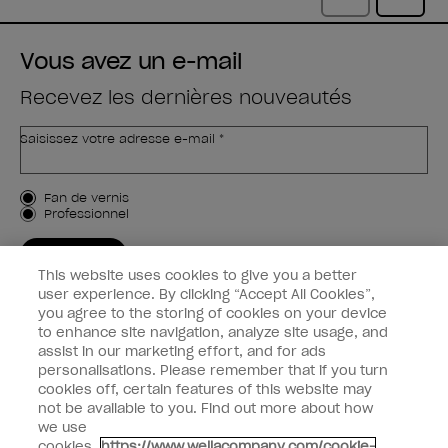
Vous avez un e-mail
Recevez les dernières nouveautés
Saisissez votre adresse e-mail *
Type de client
Fan de vernis
Professionnel
M'INSCRIRE
This website uses cookies to give you a better
Informations clients
user experience. By clicking “Accept All Cookies”,
you agree to the storing of cookies on your device
to enhance site navigation, analyze site usage, and
Connectez-Vous
assist in our marketing effort, and for ads
personalisations. Please remember that if you turn
cookies off, certain features of this website may
not be available to you. Find out more about how
we use
facebook
instagram
youtube
cookies.
https://www.wellacompany.com/cookie-